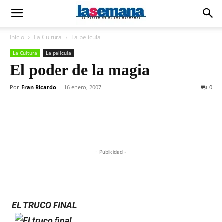
Inicio
La Cultura
La película
La Cultura
La película
El poder de la magia
Por
Fran Ricardo
-
16 enero, 2007
0
- Publicidad -
EL TRUCO FINAL