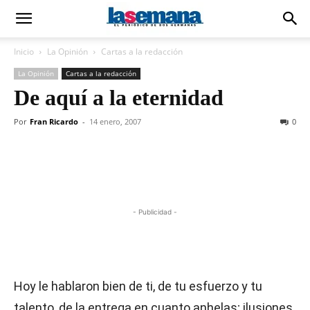
Inicio
La Opinión
Cartas a la redacción
La Opinión
Cartas a la redacción
De aquí a la eternidad
Por
Fran Ricardo
-
14 enero, 2007
0
- Publicidad -
Hoy le hablaron bien de ti, de tu esfuerzo y tu
talento, de la entrega en cuanto anhelas; ilusiones