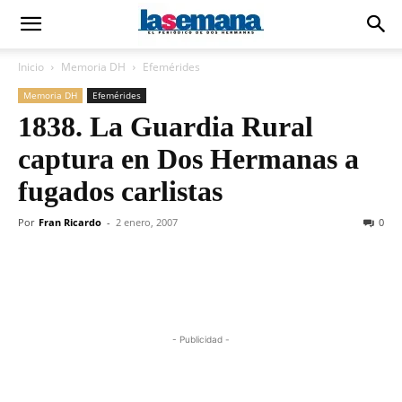
Inicio
Memoria DH
Efemérides
Memoria DH
Efemérides
1838. La Guardia Rural
captura en Dos Hermanas a
fugados carlistas
Por
Fran Ricardo
-
2 enero, 2007
0
- Publicidad -