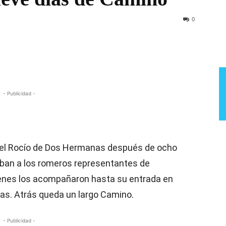
Semana
0
- Publicidad -
del Rocío de Dos Hermanas después de ocho
aban a los romeros representantes de
enes los acompañaron hasta su entrada en
as. Atrás queda un largo Camino.
- Publicidad -