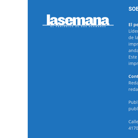
SO
El p
Líde
de l
impr
anda
Este
impr
Cont
Reda
reda
Publ
publ
Call
4170