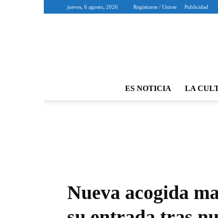
jueves, 6 agosto, 2026
Registrarse / Unirse
Publicidad
ES NOTICIA
LA CUL
Nueva acogida mas
su entrada tras n