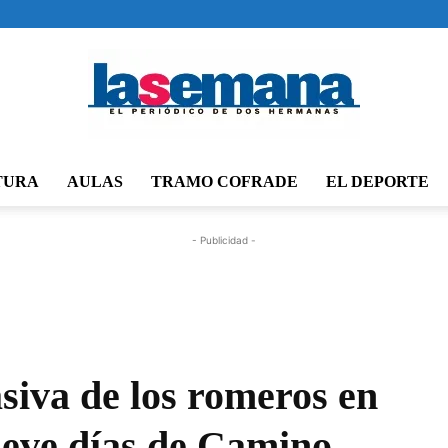
TURA
AULAS
TRAMO COFRADE
EL DEPORTE
Periódico
- Publicidad -
La
iva de los romeros en
ueve días de Camino