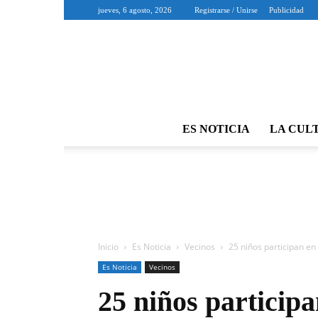
jueves, 6 agosto, 2026
Registrarse / Unirse
Publicidad
ES NOTICIA
LA CUL
Inicio
Es Noticia
Vecinos
25 niños participan en 
Es Noticia
Vecinos
25 niños participa