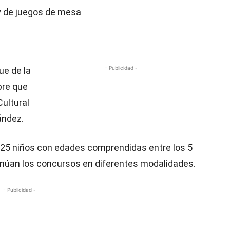
y de juegos de mesa
- Publicidad -
ue de la
ibre que
ultural
ández.
o 25 niños con edades comprendidas entre los 5
inúan los concursos en diferentes modalidades.
- Publicidad -