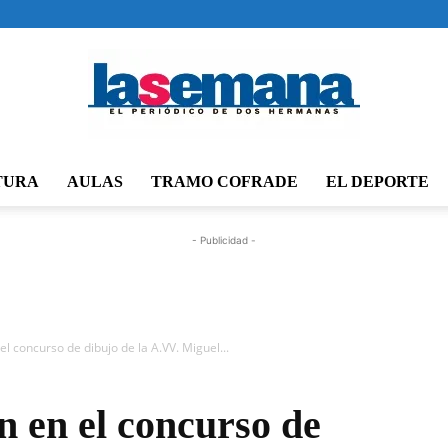
TURA
AULAS
TRAMO COFRADE
EL DEPORTE
Periódico
- Publicidad -
La
el concurso de dibujo de la A.VV. Miguel...
n en el concurso de