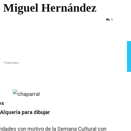
V. Miguel Hernández
Semana
0
- Publicidad -
os
Alquería para dibujar
vidades con motivo de la Semana Cultural con