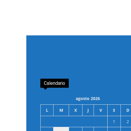
Calendario
agosto 2026
L
M
X
J
V
S
D
1
2