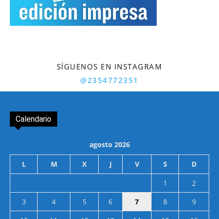
SÍGUENOS EN INSTAGRAM
@2354772351
Calendario
agosto 2026
L
M
X
J
V
S
D
1
2
3
4
5
6
7
8
9