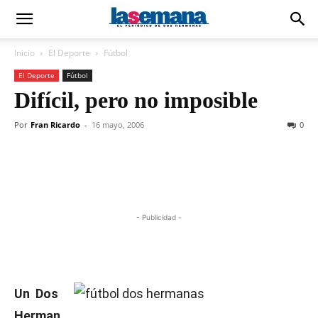
Inicio
El Deporte
Fútbol
El Deporte
Fútbol
Difícil, pero no imposible
Por
Fran Ricardo
-
16 mayo, 2006
0
- Publicidad -
Un Dos
Herman