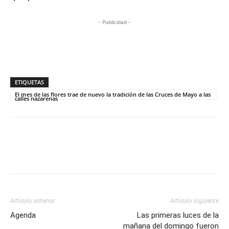
- Publicidad -
ETIQUETAS
El mes de las flores trae de nuevo la tradición de las Cruces de Mayo a las
calles nazarenas
Artículo anterior
Artículo siguiente
Agenda
Las primeras luces de la
mañana del domingo fueron