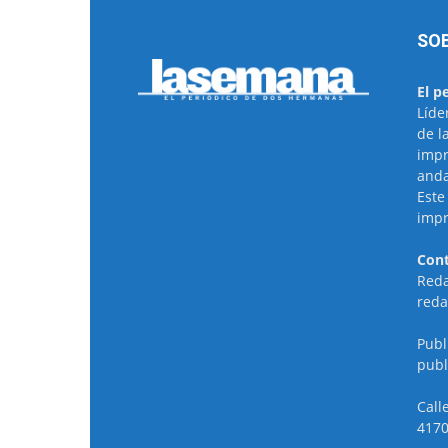
SO
El p
Líde
de l
impr
anda
Este
impr
Cont
Reda
reda
Publ
publ
Call
4170