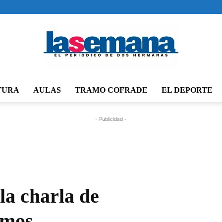
TURA
AULAS
TRAMO COFRADE
EL DEPORTE
Periódico
- Publicidad -
La
la charla de
imos