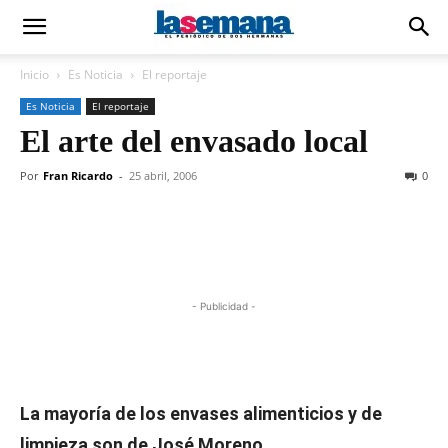
Inicio
Es Noticia
El reportaje
Es Noticia
El reportaje
El arte del envasado local
Por
Fran Ricardo
-
25 abril, 2006
0
- Publicidad -
La mayoría de los envases alimenticios y de
limpieza son de José Moreno