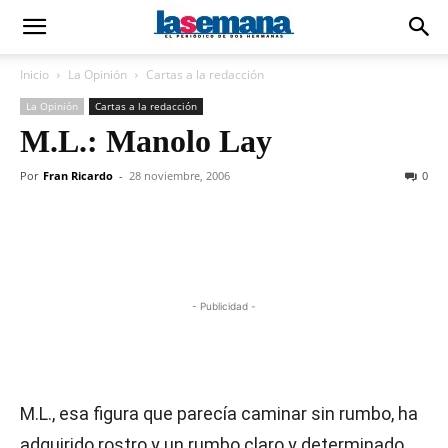
Inicio
La Opinión
Cartas a la redacción
La Opinión
Cartas a la redacción
M.L.: Manolo Lay
Por
Fran Ricardo
-
28 noviembre, 2006
0
- Publicidad -
M.L., esa figura que parecía caminar sin rumbo, ha
adquirido rostro y un rumbo claro y determinado.