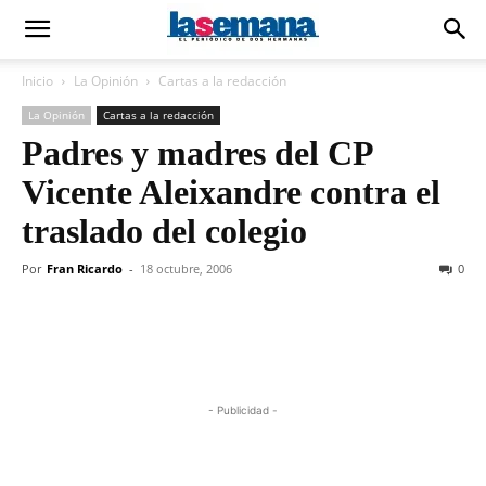
Inicio
La Opinión
Cartas a la redacción
La Opinión
Cartas a la redacción
Padres y madres del CP
Vicente Aleixandre contra el
traslado del colegio
Por
Fran Ricardo
-
18 octubre, 2006
0
- Publicidad -