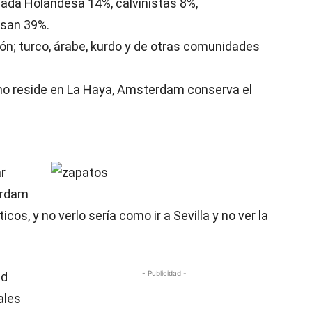
mada Holandesa 14%, calvinistas 8%,
esan 39%.
ajón; turco, árabe, kurdo y de otras comunidades
no reside en La Haya, Amsterdam conserva el
r
erdam
cos, y no verlo sería como ir a Sevilla y no ver la
- Publicidad -
ad
ales