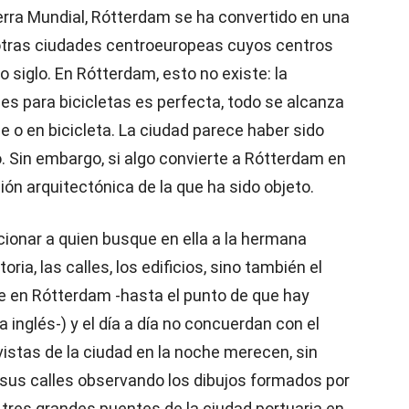
uerra Mundial, Rótterdam se ha convertido en una
 otras ciudades centroeuropeas cuyos centros
o siglo. En Rótterdam, esto no existe: la
iles para bicicletas es perfecta, todo se alcanza
 o en bicicleta. La ciudad parece haber sido
. Sin embargo, si algo convierte a Rótterdam en
ión arquitectónica de la que ha sido objeto.
ionar a quien busque en ella a la hermana
ia, las calles, los edificios, sino también el
nte en Rótterdam -hasta el punto de que hay
a inglés-) y el día a día no concuerdan con el
istas de la ciudad en la noche merecen, sin
 sus calles observando los dibujos formados por
s tres grandes puentes de la ciudad portuaria en