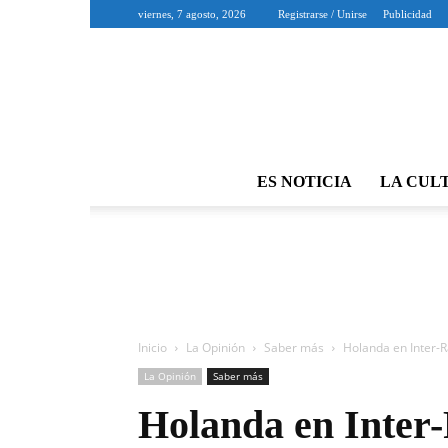
viernes, 7 agosto, 2026
Registrarse / Unirse
Publicidad
ES NOTICIA
LA CUL
Inicio
La Opinión
Saber más
Holanda en Inter-Rai
La Opinión
Saber más
Holanda en Inter-R