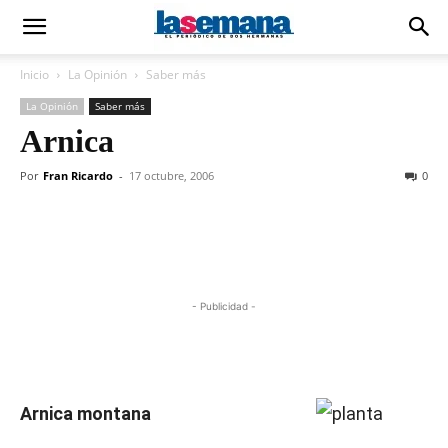
Inicio
La Opinión
Saber más
La Opinión
Saber más
Arnica
Por
Fran Ricardo
-
17 octubre, 2006
0
- Publicidad -
Arnica montana