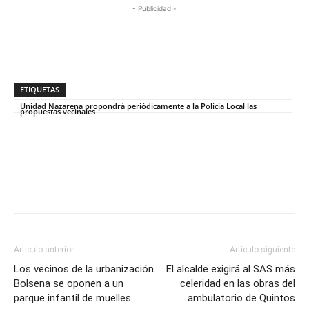
- Publicidad -
ETIQUETAS
Unidad Nazarena propondrá periódicamente a la Policía Local las
propuestas vecinales
Artículo anterior
Artículo siguiente
Los vecinos de la urbanización
El alcalde exigirá al SAS más
Bolsena se oponen a un
celeridad en las obras del
parque infantil de muelles
ambulatorio de Quintos