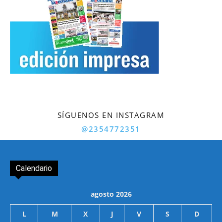
SÍGUENOS EN INSTAGRAM
@2354772351
Calendario
agosto 2026
L
M
X
J
V
S
D