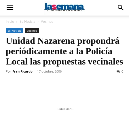
Inicio
Es Noticia
Vecinos
Es Noticia
Vecinos
Unidad Nazarena propondrá
periódicamente a la Policía
Local las propuestas vecinales
Por
Fran Ricardo
-
17 octubre, 2006
0
- Publicidad -