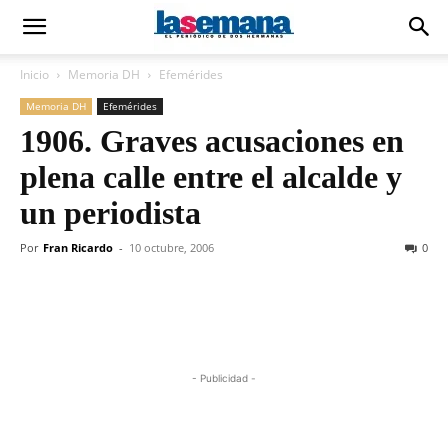
Inicio
Memoria DH
Efemérides
Memoria DH
Efemérides
1906. Graves acusaciones en
plena calle entre el alcalde y
un periodista
Por
Fran Ricardo
-
10 octubre, 2006
0
- Publicidad -