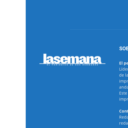
SO
El p
Líde
de l
impr
anda
Este
impr
Cont
Reda
reda