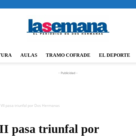
TURA
AULAS
TRAMO COFRADE
EL DEPORTE
Periódico
- Publicidad -
La
VII pasa triunfal por Dos Hermanas
I pasa triunfal por