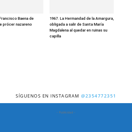
Francisco Baena de
1967. La Hermandad de la Amargura,
ne prócer nazareno
obligada a salir de Santa María
Magdalena al quedar en ruinas su
capilla
SÍGUENOS EN INSTAGRAM
@2354772351
- Publicidad -