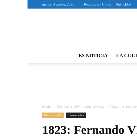
martes, 4 agosto, 2026
Registrarse / Unirse
Publicidad
ES NOTICIA
LA CUL
Inicio
Memoria DH
Efemérides
1823: Fernando 
Memoria DH
Efemérides
1823: Fernando VI