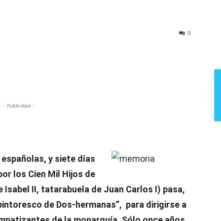
Semana
0
- Publicidad -
 españolas, y siete días
or los Cien Mil Hijos de
e Isabel II, tatarabuela de Juan Carlos I) pasa,
pintoresco de Dos-hermanas”, para dirigirse a
impatizantes de la monarquía. Sólo once años