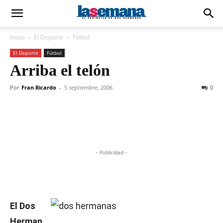
Inicio
El Deporte
Fútbol
El Deporte
Fútbol
Arriba el telón
Por
Fran Ricardo
-
5 septiembre, 2006
0
- Publicidad -
El Dos
Herman