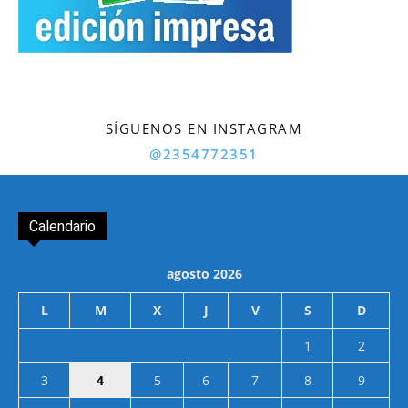
SÍGUENOS EN INSTAGRAM
@2354772351
Calendario
agosto 2026
L
M
X
J
V
S
D
1
2
3
4
5
6
7
8
9