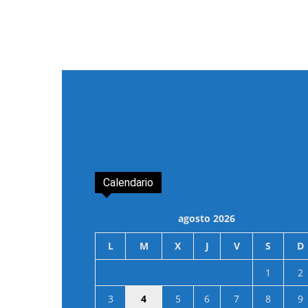
Calendario
agosto 2026
L
M
X
J
V
S
D
1
2
3
4
5
6
7
8
9