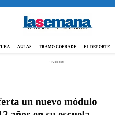
TURA
AULAS
TRAMO COFRADE
EL DEPORTE
Periódico
- Publicidad -
La
ferta un nuevo módulo
12 años en su escuela