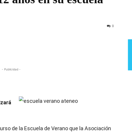
Semana
0
- Publicidad -
izará
urso de la Escuela de Verano que la Asociación