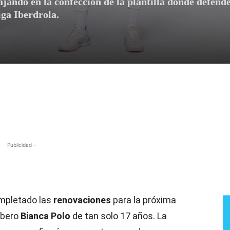
jando en la confección de la plantilla donde defende
iga Iberdrola.
- Publicidad -
mpletado las
renovaciones
para la próxima
íbero
Bianca Polo
de tan solo 17 años. La