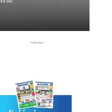
rá los
- Publicidad -