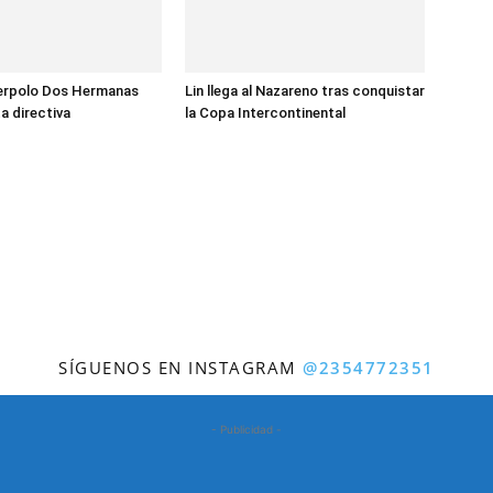
terpolo Dos Hermanas
Lin llega al Nazareno tras conquistar
a directiva
la Copa Intercontinental
SÍGUENOS EN INSTAGRAM
@2354772351
- Publicidad -