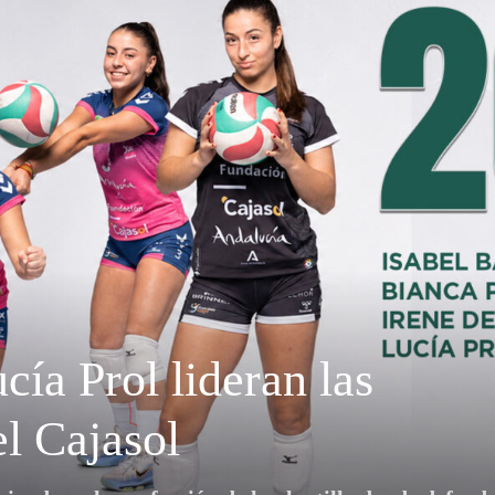
Semana
cía Prol lideran las
l Cajasol