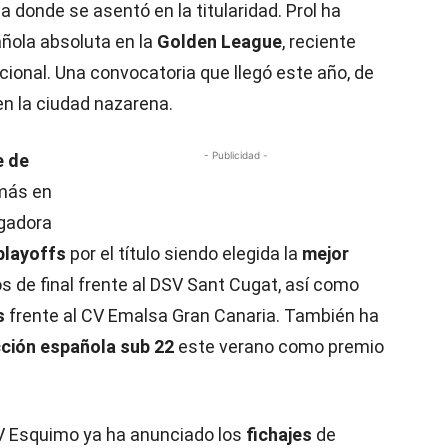
 donde se asentó en la titularidad. Prol ha
ñola absoluta en la
Golden League
, reciente
ional. Una convocatoria que llegó este año, de
n la ciudad nazarena.
- Publicidad -
e de
más en
ugadora
playoffs
por el título siendo elegida la
mejor
s de final frente al DSV Sant Cugat, así como
s
frente al CV Emalsa Gran Canaria. También ha
ción española sub 22
este verano como premio
V Esquimo ya ha anunciado los
fichajes
de