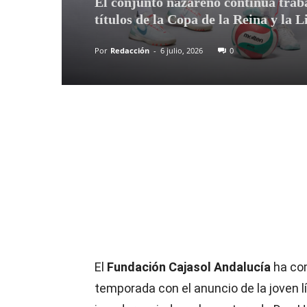
El conjunto nazareno continúa traba
títulos de la Copa de la Reina y la L
Por
Redacción
-
6 julio, 2026
0
Compartir
El
Fundación Cajasol Andalucía
ha co
temporada con el anuncio de la joven l