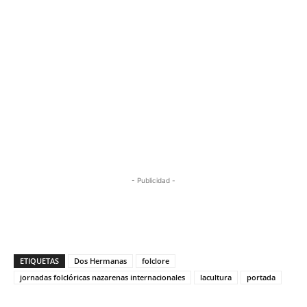
- Publicidad -
ETIQUETAS
Dos Hermanas
folclore
jornadas folclóricas nazarenas internacionales
lacultura
portada