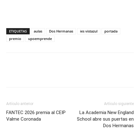
ETIQUETAS
aulas
Dos Hermanas
ies vistazul
portada
premio
upoemprende
Artículo anterior
Artículo siguiente
FANTEC 2026 premia al CEIP
La Academia New England
Valme Coronada
School abre sus puertas en
Dos Hermanas