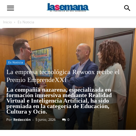
Inicio
Es Noticia
Es Noticia
La empresa tecnológica Rewoox recibe el
Premio EmprendeXXI
La compañía nazarena, especializada en
formación inmersiva mediante Realidad
Virtual e Inteligencia Artificial, ha sido
premiada en la categoría de Educación,
Cultura y Ocio.
Por
Redacción
-
5 junio, 2026
0