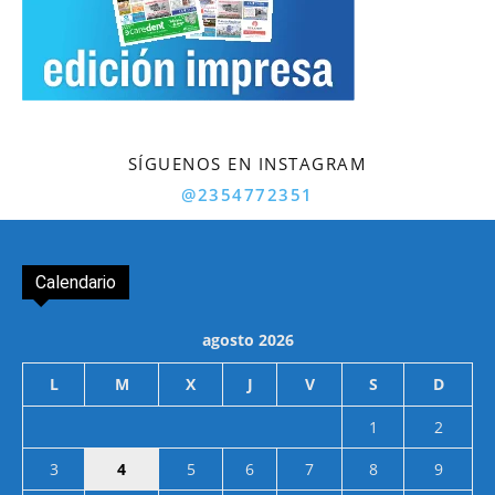
SÍGUENOS EN INSTAGRAM
@2354772351
Calendario
agosto 2026
L
M
X
J
V
S
D
1
2
3
4
5
6
7
8
9