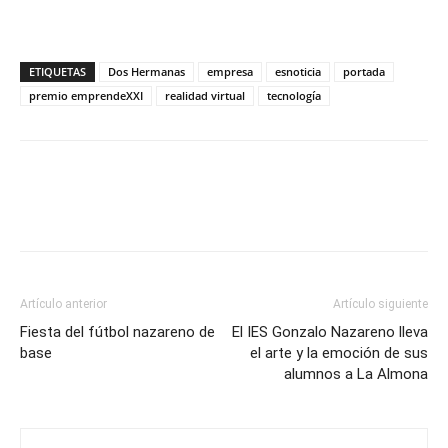
ETIQUETAS
Dos Hermanas
empresa
esnoticia
portada
premio emprendeXXI
realidad virtual
tecnología
Artículo anterior
Artículo siguiente
Fiesta del fútbol nazareno de
El IES Gonzalo Nazareno lleva
base
el arte y la emoción de sus
alumnos a La Almona