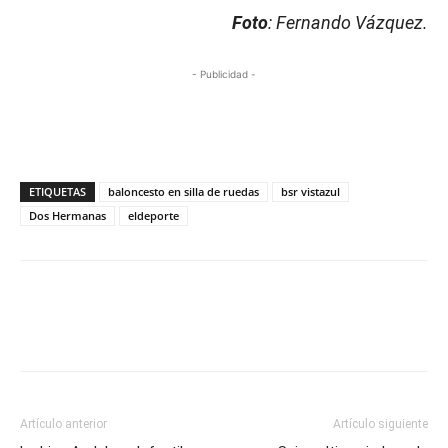
Foto
: Fernando Vázquez.
- Publicidad -
ETIQUETAS
baloncesto en silla de ruedas
bsr vistazul
Dos Hermanas
eldeporte
Artículo anterior
Artículo siguiente