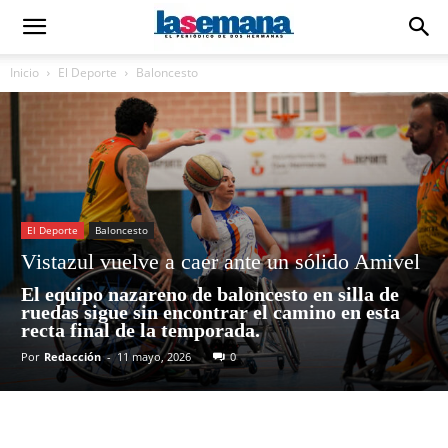
Inicio
El Deporte
Baloncesto
El Deporte
Baloncesto
Vistazul vuelve a caer ante un sólido Amivel
El equipo nazareno de baloncesto en silla de
ruedas sigue sin encontrar el camino en esta
recta final de la temporada.
Por
Redacción
-
11 mayo, 2026
0