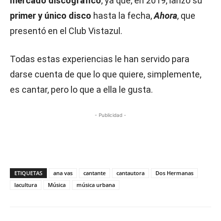
mercado discográfico
, ya que, en 2019, lanzó su
primer y único disco
hasta la fecha,
Ahora
, que
presentó en el Club Vistazul.
Todas estas experiencias le han servido para
darse cuenta de que lo que quiere, simplemente,
es cantar, pero lo que a ella le gusta.
- Publicidad -
ETIQUETAS
ana vas
cantante
cantautora
Dos Hermanas
lacultura
Música
música urbana