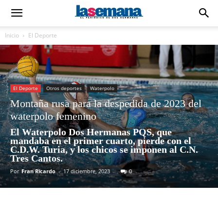
Inicio
El Deporte
El Deporte
Otros deportes
Waterpolo
Montaña rusa para la despedida de 2023 del
waterpolo femenino
El Waterpolo Dos Hermanas PQS, que
mandaba en el primer cuarto, pierde con el
C.D.W. Turia, y los chicos se imponen al C.N.
Tres Cantos.
Por
Fran Ricardo
-
17 diciembre, 2023
0