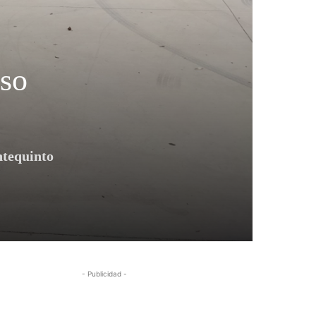
uso
ntequinto
- Publicidad -