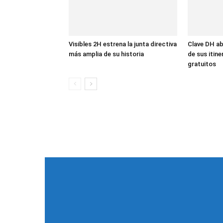
Visibles 2H estrena la junta directiva
Clave DH ab
más amplia de su historia
de sus itin
gratuitos