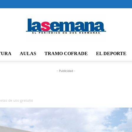
TURA
AULAS
TRAMO COFRADE
EL DEPORTE
Periódico
- Publicidad -
La
letas de uso gratuito