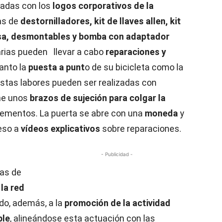
cadas con los
logos corporativos de la
as de
destornilladores, kit de llaves allen, kit
nglesa, desmontables y bomba con adaptador
arias pueden llevar a cabo
reparaciones y
tanto la
puesta a punt
o de su bicicleta como la
stas labores pueden ser realizadas con
ene unos
brazos de sujeción para colgar la
lementos. La puerta se abre con una
moneda
y
eso a
vídeos explicativos
sobre reparaciones.
- Publicidad -
as de
la red
do, además, a la
promoción de la actividad
ble
, alineándose esta actuación con las