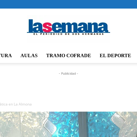
TURA
AULAS
TRAMO COFRADE
EL DEPORTE
Periódico
- Publicidad -
La
ática en La Almona