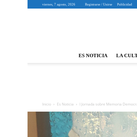
viernes, 7 agosto, 2026
Registrarse / Unirse
Publicidad
ES NOTICIA
LA CUL
Inicio
Es Noticia
I Jornada sobre Memoria Democr