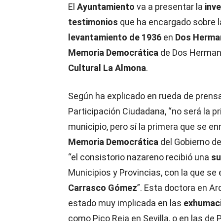
El
Ayuntamiento
va a presentar la
inv
testimonios
que ha encargado sobre 
levantamiento de 1936
en
Dos Herma
Memoria Democrática
de Dos Hermana
Cultural La Almona
.
Según ha explicado en rueda de prensa
Participación Ciudadana, “no será la p
municipio, pero sí la primera que se e
Memoria Democrática
del Gobierno de
“el consistorio nazareno recibió una
su
Municipios y Provincias, con la que se
Carrasco Gómez
”. Esta doctora en Ar
estado muy implicada en las
exhumac
como Pico Reja en Sevilla, o en las de 