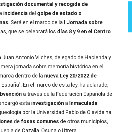
estigación documental y recogida de
la
incidencia
del
golpe de estado o
nas
. Será en el marco de la
I Jornada sobre
s, que se celebrará los
días 8 y 9 en el Centro
 Juan Antonio Vilches, delegado de Hacienda y
rimera jornada sobre memoria histórica en el
nmarca dentro de la
nueva Ley 20/2022 de
 España”. En el marco de esta ley, ha aclarado,
bvención
a través de la Federación Española de
 encargó esta
investigación
a
Inmaculada
queología por la Universidad Pablo de Olavide ha
iones
de
fosas comunes
de otros municipios,
Puebla de Cazalla, Osuna o Utrera.