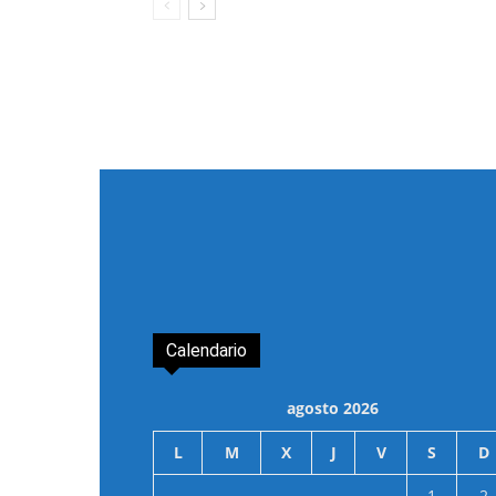
Calendario
agosto 2026
L
M
X
J
V
S
D
1
2