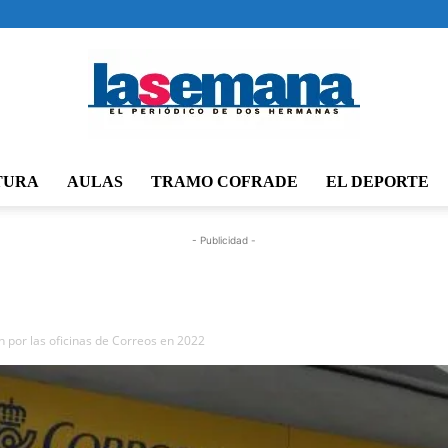
TURA
AULAS
TRAMO COFRADE
EL DEPORTE
Periódico
- Publicidad -
La
por las oficinas de Correos en 2022