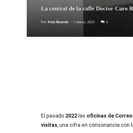
La central de la calle Doctor Caro R
Por
Fran Ricardo
-
1 marzo, 2023
0
Compartir
El pasado
2022
las
oficinas de Corre
visitas
, una cifra en consonancia con 