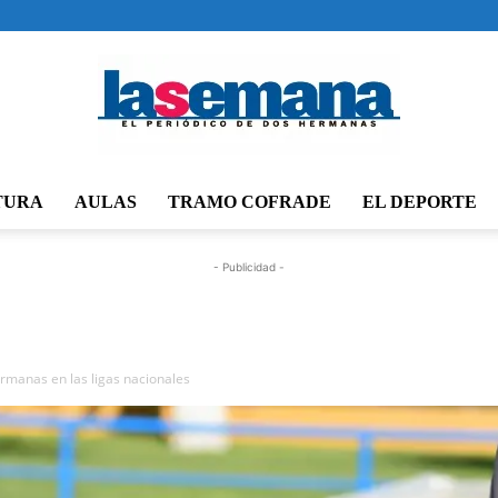
TURA
AULAS
TRAMO COFRADE
EL DEPORTE
Periódico
- Publicidad -
La
rmanas en las ligas nacionales