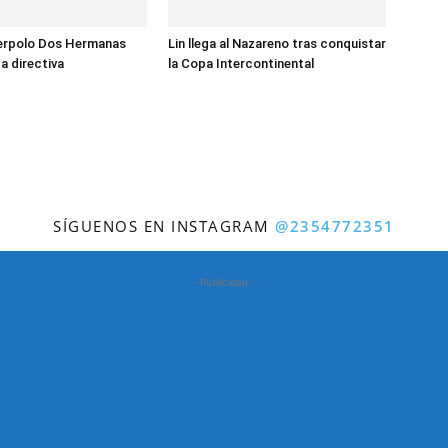
terpolo Dos Hermanas
Lin llega al Nazareno tras conquistar
a directiva
la Copa Intercontinental
SÍGUENOS EN INSTAGRAM
@2354772351
- Publicidad -