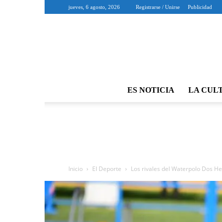
jueves, 6 agosto, 2026
Registrarse / Unirse
Publicidad
ES NOTICIA
LA CUL
Inicio
El Deporte
Los rivales del Waterpolo Dos He