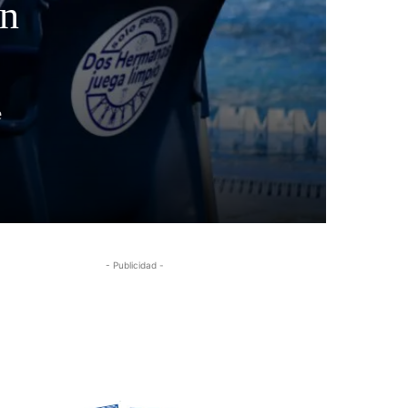
en
e
- Publicidad -