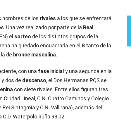
s nombres de los
rivales
a los que se enfrentará
es
. Una vez realizado por parte de la
Real
EN) el
sorteo
de los distintos grupos de la
arena ha quedado encuadrada en el
B
tanto de la
la de
bronce masculina
.
eciente, con una
fase inicial
y una segunda en la
o
y dos de
descenso
, el Dos Hermanas PQS se
enina
con siete rivales. Entre ellos figuran tres
n Ciudad Lineal, C.N. Cuatro Caminos y Colegio
e Rei Sintagmia y C.N. Vallirana), además del
ro
C.D. Waterpolo Iruña 98 02.