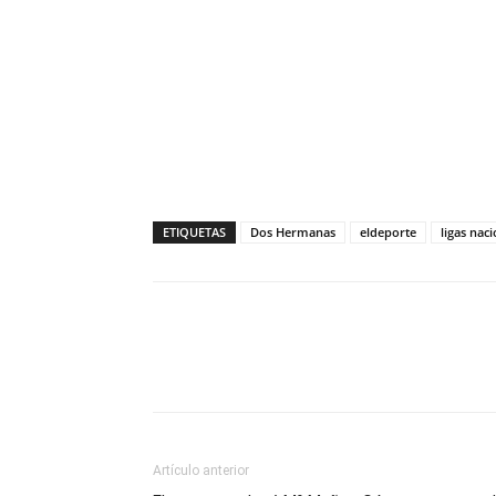
ETIQUETAS
Dos Hermanas
eldeporte
ligas nac
Compartir
Artículo anterior