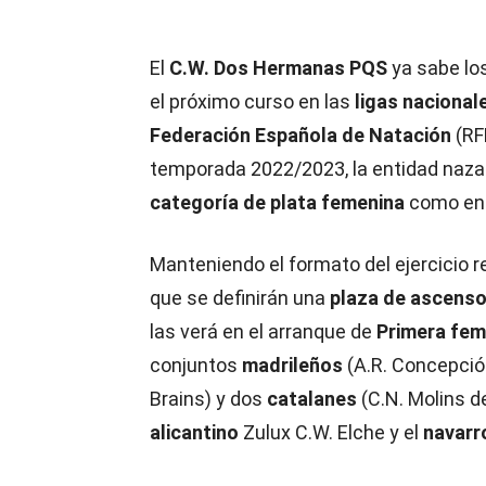
El
C.W. Dos Hermanas PQS
ya sabe lo
el próximo curso en las
ligas nacional
Federación Española de Natación
(RF
temporada 2022/2023, la entidad naz
categoría de plata femenina
como en 
Manteniendo el formato del ejercicio r
que se definirán una
plaza de ascens
las verá en el arranque de
Primera fem
conjuntos
madrileños
(A.R. Concepció
Brains) y dos
catalanes
(C.N. Molins d
alicantino
Zulux C.W. Elche y el
navar