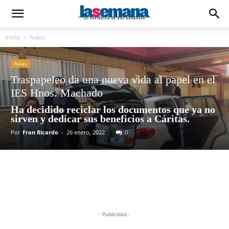
Inicio
Aulas
Aulas
Traspapeleo da una nueva vida al papel en el
IES Hnos. Machado
Ha decidido reciclar los documentos que ya no
sirven y dedicar sus beneficios a Cáritas.
Por
Fran Ricardo
-
26 enero, 2022
0
- Publicidad -