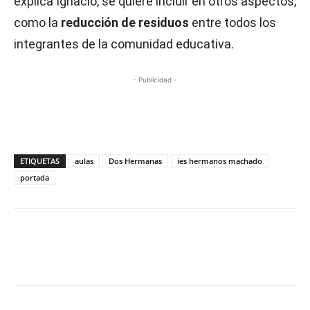
explica Ignacio, se quiere incidir en otros aspectos,
como la
reducción de residuos
entre todos los
integrantes de la comunidad educativa.
- Publicidad -
ETIQUETAS
aulas
Dos Hermanas
ies hermanos machado
portada