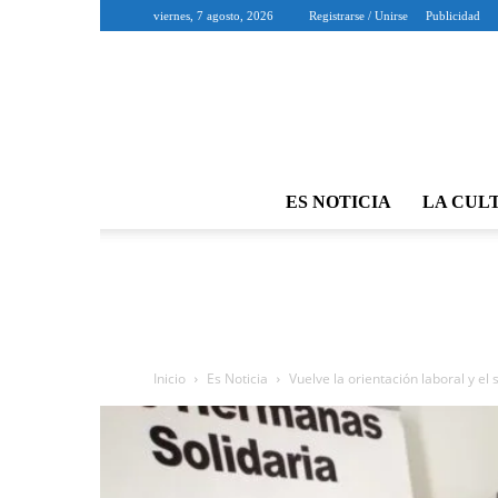
viernes, 7 agosto, 2026
Registrarse / Unirse
Publicidad
ES NOTICIA
LA CUL
Inicio
Es Noticia
Vuelve la orientación laboral y el 