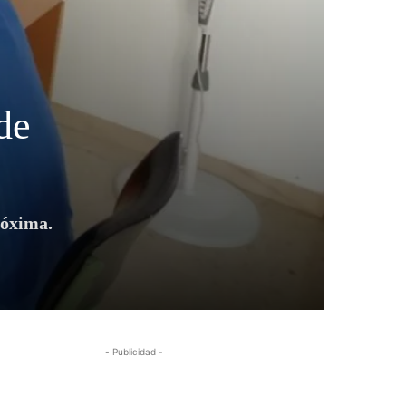
de
róxima.
- Publicidad -