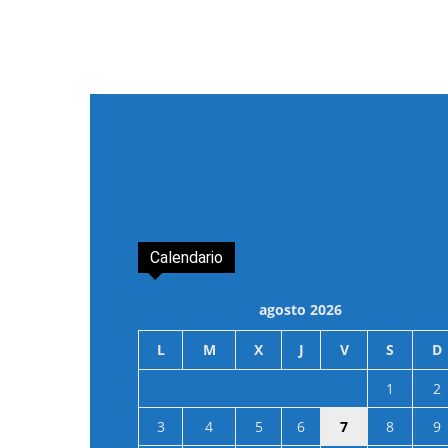
Calendario
agosto 2026
L
M
X
J
V
S
D
1
2
3
4
5
6
7
8
9