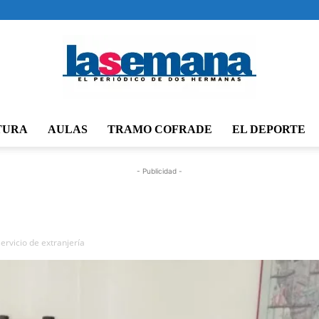
TURA
AULAS
TRAMO COFRADE
EL DEPORTE
Periódico
- Publicidad -
La
servicio de extranjería