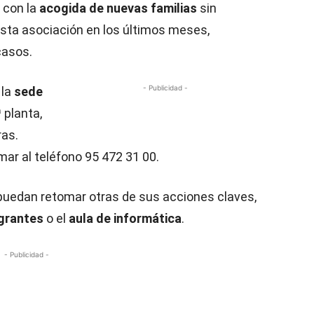
o con la
acogida de nuevas familias
sin
esta asociación en los últimos meses,
casos.
- Publicidad -
 la
sede
ª planta,
ras.
mar al teléfono 95 472 31 00.
puedan retomar otras de sus acciones claves,
igrantes
o el
aula de informática
.
- Publicidad -