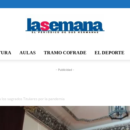
TURA
AULAS
TRAMO COFRADE
EL DEPORTE
Periódico
- Publicidad -
La
los sagrados Titulares por la pandemia