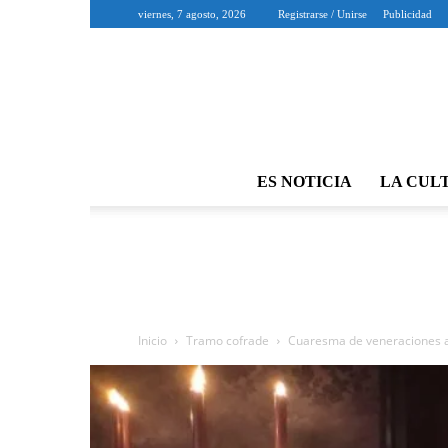
viernes, 7 agosto, 2026
Registrarse / Unirse
Publicidad
ES NOTICIA
LA CUL
Inicio
Tramo cofrade
Cuaresma de veneraciones a 