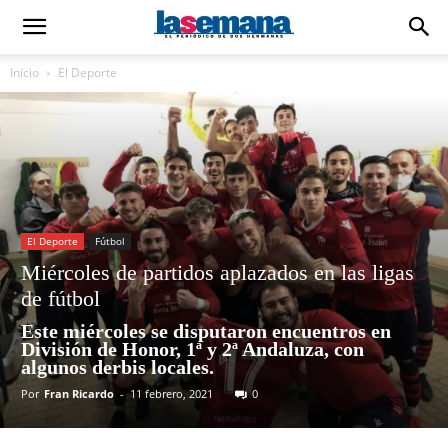
Inicio
El Deporte
El Deporte
Fútbol
Miércoles de partidos aplazados en las ligas
de fútbol
Este miércoles se disputaron encuentros en
División de Honor, 1ª y 2ª Andaluza, con
algunos derbis locales.
Por
Fran Ricardo
-
11 febrero, 2021
0