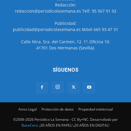
Redacción:
redaccion@periodicolasemana.es Telf. 95 567 91 92
Publicidad:
publicidad@periodicolasemana.es Móvil 665 93 47 31
Calle Ntra. Sra. del Carmen, 12. 1º, Oficina 10.
41701 Dos Hermanas (Sevilla).
SÍGUENOS
Aviso Legal
Protección de datos
Propiedad intelectual
©2006-2026 Periódico La Semana - CC By+NC. Desarrollado por
BaseCero
. ¡30 AÑOS EN PAPEL! ¡20 AÑOS EN DIGITAL!