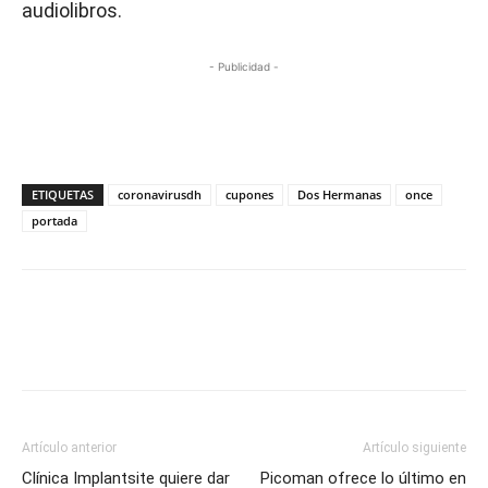
audiolibros.
- Publicidad -
ETIQUETAS
coronavirusdh
cupones
Dos Hermanas
once
portada
Artículo anterior
Artículo siguiente
Clínica Implantsite quiere dar
Picoman ofrece lo último en