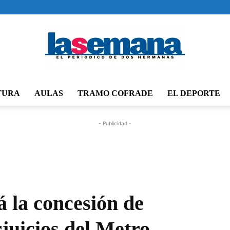
TURA
AULAS
TRAMO COFRADE
EL DEPORTE
Periódico
- Publicidad -
La
á la concesión de
juicios del Metro