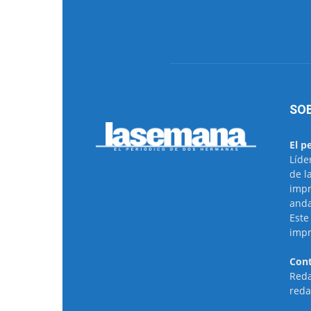
SO
El p
Líde
de l
impr
anda
Este
impr
Cont
Reda
reda