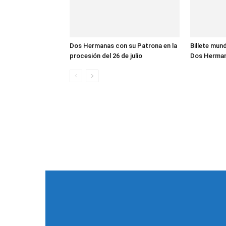
Dos Hermanas con su Patrona en la
Billete mund
procesión del 26 de julio
Dos Herma