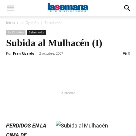
Inicio
La Opinión
Saber más
La Opinión
Saber más
Subida al Mulhacén (I)
Por
Fran Ricardo
-
2 octubre, 2007
0
- Publicidad -
PERDIDOS EN LA
CIMA DE