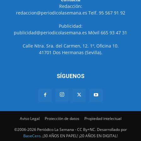
Redacción:
redaccion@periodicolasemana.es Telf. 95 567 91 92
Publicidad:
publicidad@periodicolasemana.es Móvil 665 93 47 31
Calle Ntra. Sra. del Carmen, 12. 1º, Oficina 10.
41701 Dos Hermanas (Sevilla).
SÍGUENOS
Aviso Legal
Protección de datos
Propiedad intelectual
©2006-2026 Periódico La Semana - CC By+NC. Desarrollado por
BaseCero
. ¡30 AÑOS EN PAPEL! ¡20 AÑOS EN DIGITAL!