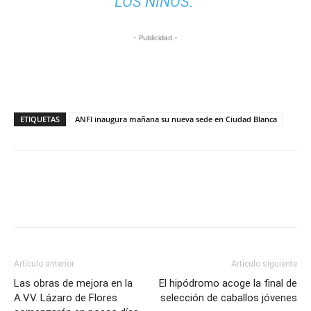
LOS NIÑOS.
- Publicidad -
ETIQUETAS
ANFI inaugura mañana su nueva sede en Ciudad Blanca
Artículo anterior
Artículo siguiente
Las obras de mejora en la
El hipódromo acoge la final de
A.VV. Lázaro de Flores
selección de caballos jóvenes