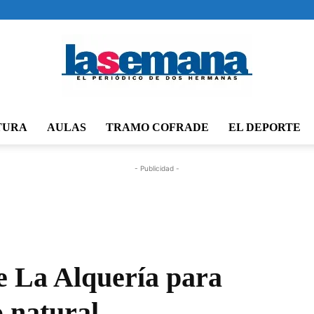
TURA
AULAS
TRAMO COFRADE
EL DEPORTE
Periódico
- Publicidad -
La
de La Alquería para
o natural