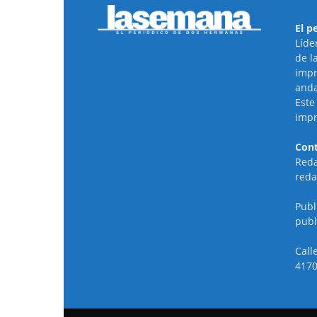
El p
Líde
de l
impr
anda
Este
impr
Cont
Reda
reda
Publ
publ
Call
4170