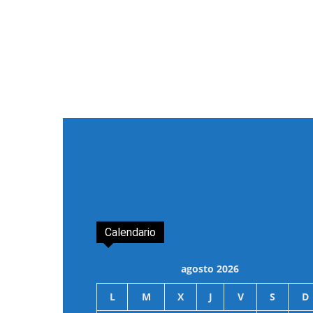
Calendario
agosto 2026
L
M
X
J
V
S
D