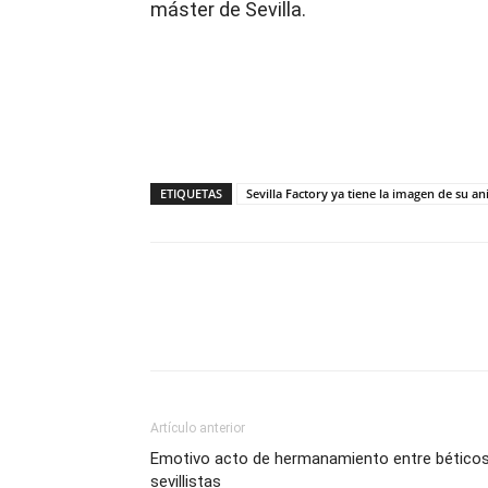
máster de Sevilla.
ETIQUETAS
Sevilla Factory ya tiene la imagen de su an
Compartir
Artículo anterior
Emotivo acto de hermanamiento entre béticos
sevillistas