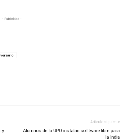
- Publicidad -
iversario
Artículo siguiente
 y
Alumnos de la UPO instalan software libre para
la India