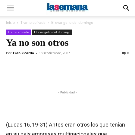
Inicio
Tramo cofrade
El evangelio del domingo
Tramo cofrade
El evangelio del domingo
Ya no son otros
Por
Fran Ricardo
-
18 septiembre, 2007
0
- Publicidad -
(Lucas 16, 19-31)
Antes eran otros los que tenían
en su país empresas multinacionales que