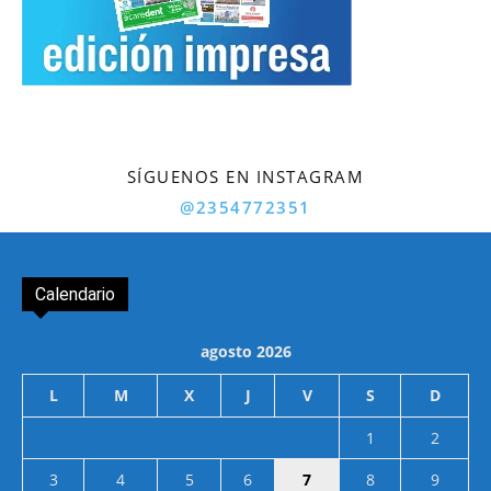
SÍGUENOS EN INSTAGRAM
@2354772351
Calendario
agosto 2026
L
M
X
J
V
S
D
1
2
3
4
5
6
7
8
9