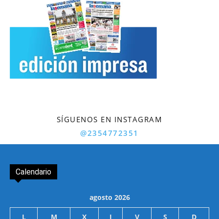
SÍGUENOS EN INSTAGRAM
@2354772351
Calendario
agosto 2026
L
M
X
J
V
S
D