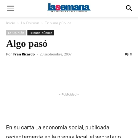
Inicio
La Opinión
Tribuna pública
La Opinión
Tribuna pública
Algo pasó
Por
Fran Ricardo
-
23 septiembre, 2007
0
- Publicidad -
En su carta La economía social, publicada
recientemente en la prensa local, el secretario