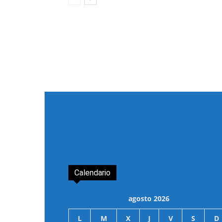
Calendario
agosto 2026
L
M
X
J
V
S
D