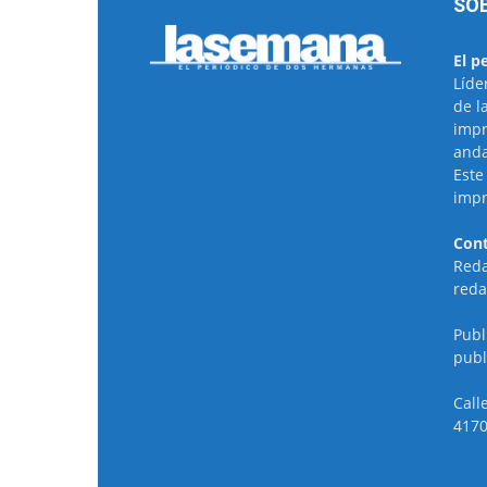
SO
El p
Líde
de l
impr
anda
Este
impr
Cont
Reda
reda
Publ
publ
Call
4170