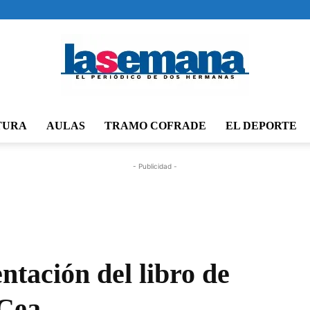
TURA
AULAS
TRAMO COFRADE
EL DEPORTE
Periódico
- Publicidad -
La
tación del libro de
 Cea