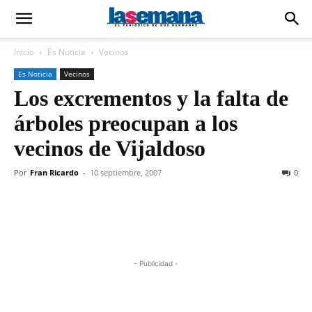
Inicio
Es Noticia
Vecinos
Es Noticia
Vecinos
Los excrementos y la falta de
árboles preocupan a los
vecinos de Vijaldoso
Por
Fran Ricardo
-
10 septiembre, 2007
0
- Publicidad -