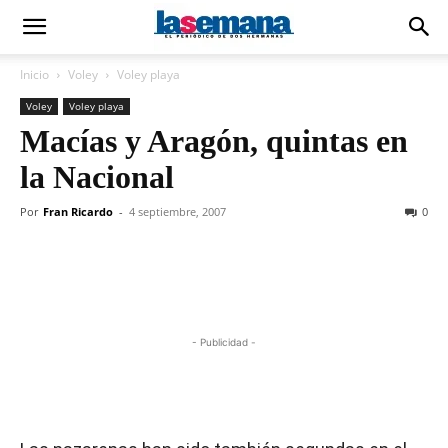
Inicio
Voley
Voley playa
Voley
Voley playa
Macías y Aragón, quintas en
la Nacional
Por
Fran Ricardo
-
4 septiembre, 2007
0
- Publicidad -