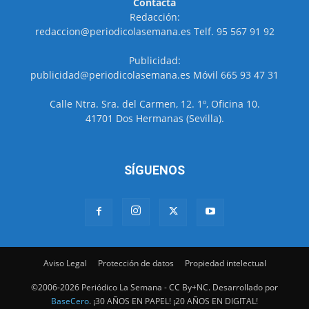
Contacta
Redacción:
redaccion@periodicolasemana.es Telf. 95 567 91 92
Publicidad:
publicidad@periodicolasemana.es Móvil 665 93 47 31
Calle Ntra. Sra. del Carmen, 12. 1º, Oficina 10.
41701 Dos Hermanas (Sevilla).
SÍGUENOS
Aviso Legal
Protección de datos
Propiedad intelectual
©2006-2026 Periódico La Semana - CC By+NC. Desarrollado por
BaseCero
. ¡30 AÑOS EN PAPEL! ¡20 AÑOS EN DIGITAL!