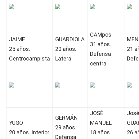
CAMpos
JAIME
GUARDIOLA
MEN
31 años.
25 años.
20 años.
21 a
Defensa
Centrocampista
Lateral
Defe
central
JOSÉ
Jos
GERMÁN
YUGO
MANUEL
GUA
29 años.
20 años. Interior
18 años.
26 a
Defensa