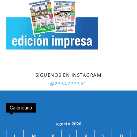
SÍGUENOS EN INSTAGRAM
@2354772351
Calendario
agosto 2026
L
M
X
J
V
S
D