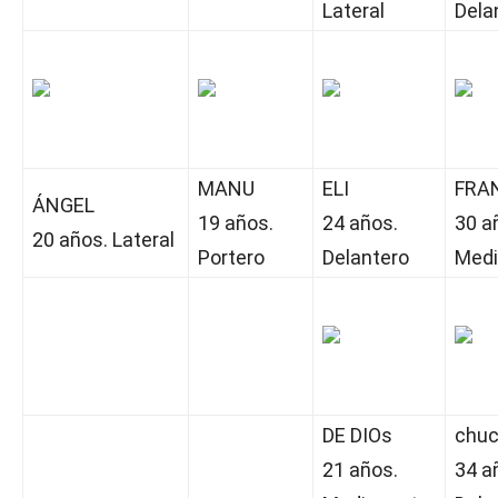
Lateral
Dela
MANU
ELI
FRA
ÁNGEL
19 años.
24 años.
30 a
20 años. Lateral
Portero
Delantero
Medi
DE DIOs
chu
21 años.
34 a