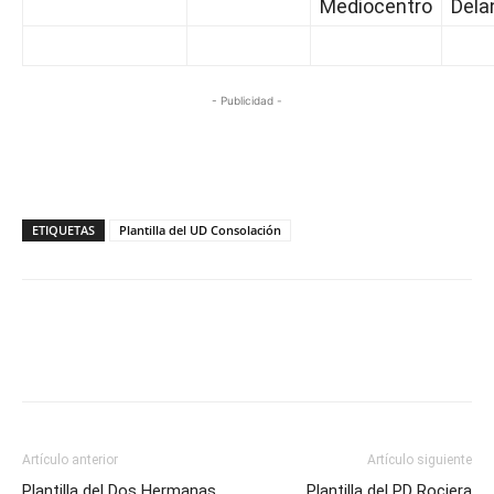
Mediocentro
Dela
- Publicidad -
ETIQUETAS
Plantilla del UD Consolación
Artículo anterior
Artículo siguiente
Plantilla del Dos Hermanas
Plantilla del PD Rociera