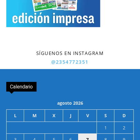
SÍGUENOS EN INSTAGRAM
@2354772351
Calendario
agosto 2026
L
M
X
J
V
S
D
1
2
3
4
5
6
7
8
9