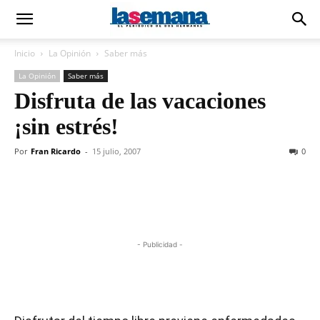
Inicio
La Opinión
Saber más
La Opinión
Saber más
Disfruta de las vacaciones
¡sin estrés!
Por
Fran Ricardo
-
15 julio, 2007
0
- Publicidad -