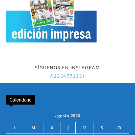
SÍGUENOS EN INSTAGRAM
@2354772351
Calendario
agosto 2026
L
M
X
J
V
S
D